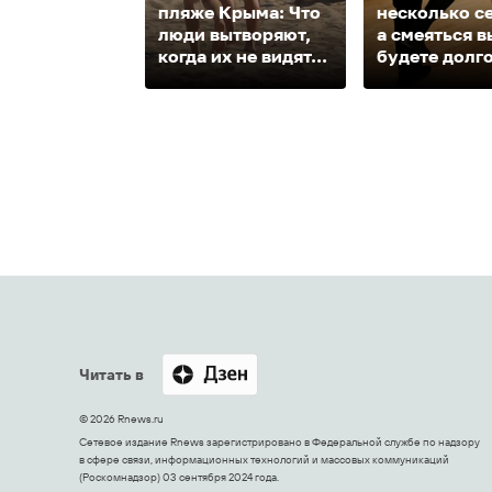
пляже Крыма: Что
несколько с
люди вытворяют,
а смеяться в
когда их не видят...
будете долг
Читать в
© 2026 Rnews.ru
Сетевое издание Rnews зарегистрировано в Федеральной службе по надзору
в сфере связи, информационных технологий и массовых коммуникаций
(Роскомнадзор) 03 сентября 2024 года.