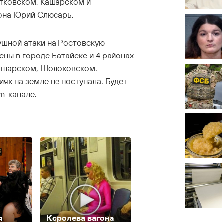
тковском, Кашарском и
она Юрий Слюсарь.
ушной атаки на Ростовскую
ены в городе Батайске и 4 районах
Кашарском, Шолоховском.
х на земле не поступала. Будет
am-канале.
я
Королева вагона
Ржу не переставая