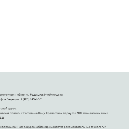
Ролик из Омска: вы
будете смеяться
долго
ес электронной почты Редакции:
Info@rnews.ru
фон Редакции: 7 (495) 645-6601
товый адрес:
овская область, г. Ростов-на-Дону, Крепостной переулок, 108, абонентский ящик
326
информационном ресурсе (сайте) применяются рекомендательные технологии