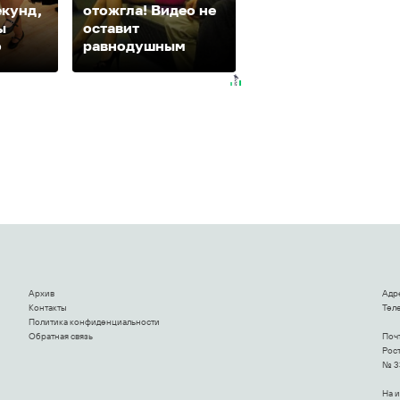
екунд,
отожгла! Видео не
это видео
ы
оставит
пересмотришь не
о
равнодушным
раз
Архив
Адр
Контакты
Теле
Политика конфиденциальности
Обратная связь
Поч
Рост
№ 3
На 