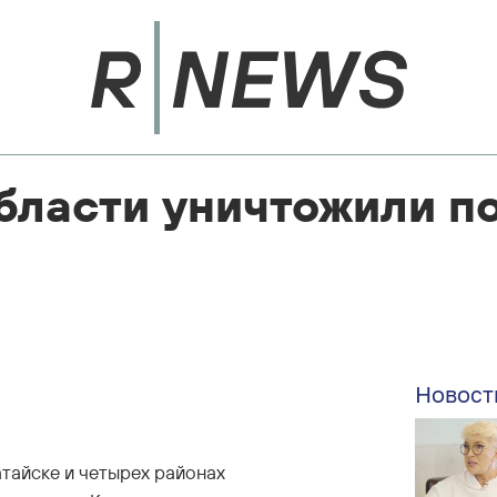
бласти уничтожили п
Новост
тайске и четырех районах