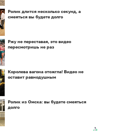
Ролик длится несколько секунд, а
смеяться вы будете долго
Ржу не переставая, это видео
пересмотришь не раз
Королева вагона отожгла! Видео не
оставит равнодушным
Ролик из Омска: вы будете смеяться
долго
Публичный удар
Ролик из Омска: вы
Зеленскому от
будете смеяться
Кличко: это