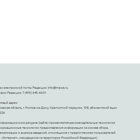
долго
настоящий вызов
ес электронной почты Редакции:
Info@rnews.ru
фон Редакции: 7 (495) 645-6601
товый адрес:
овская область, г. Ростов-на-Дону, Крепостной переулок, 108, абонентский ящик
326
информационном ресурсе (сайте) применяются рекомендательные технологии
формационные технологии предоставления информации на основе сбора,
тематизации и анализа сведений, относящихся к предпочтениям пользователей
и «Интернет», находящихся на территории Российской Федерации).