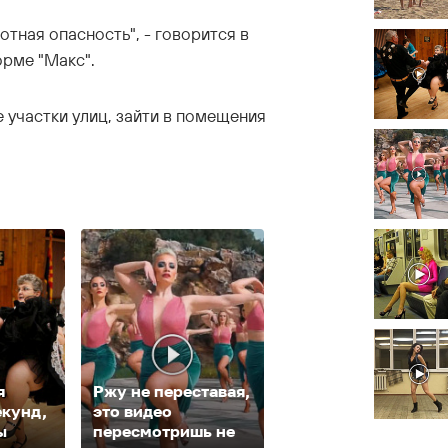
тная опасность", - говорится в
орме "Макс".
 участки улиц, зайти в помещения
я
Ржу не переставая,
Королева вагона
екунд,
это видео
отожгла! Видео не
ы
пересмотришь не
оставит