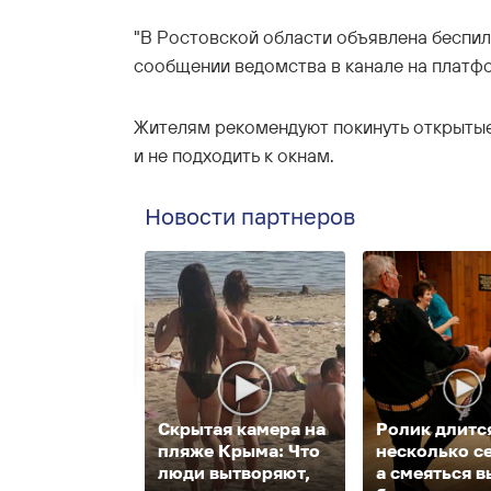
"В Ростовской области объявлена беспило
сообщении ведомства в канале на платф
Жителям рекомендуют покинуть открытые
и не подходить к окнам.
Новости партнеров
Скрытая камера на
Ролик длитс
пляже Крыма: Что
несколько с
люди вытворяют,
а смеяться в