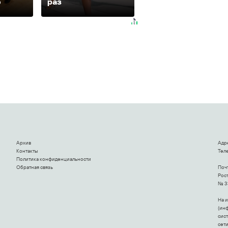
о
раз
равнодушным
Архив
Адр
Контакты
Теле
Политика конфиденциальности
Обратная связь
Поч
Рост
№ 3
На 
(ин
сис
сет