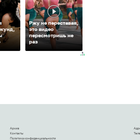
я
Ржу не переставая,
екунд,
это видео
Ролик из Омска: в
ы
пересмотришь не
будете смеяться
о
раз
долго
Архив
Адр
Контакты
Теле
Политика конфиденциальности