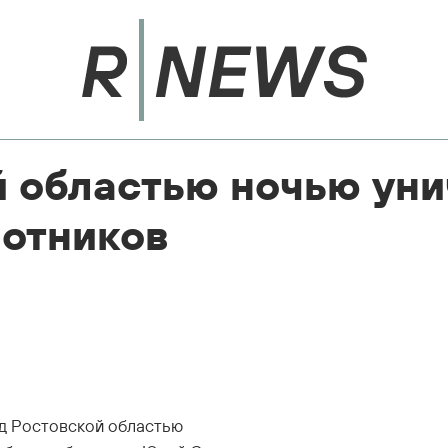
й областью ночью ун
лотников
д Ростовской областью