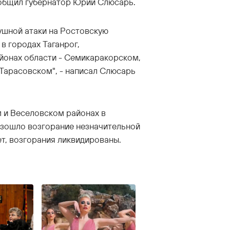
общил губернатор Юрий Слюсарь.
ушной атаки на Ростовскую
в городах Таганрог,
айонах области - Семикаракорском,
Тарасовском", - написал Слюсарь
м и Веселовском районах в
зошло возгорание незначительной
т, возгорания ликвидированы.