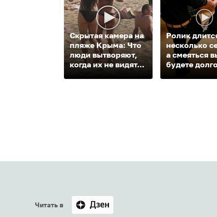
Скрытая камера на
Ролик длитс
пляже Крыма: Что
несколько с
люди вытворяют,
а смеяться в
когда их не видят...
будете долг
Читать в