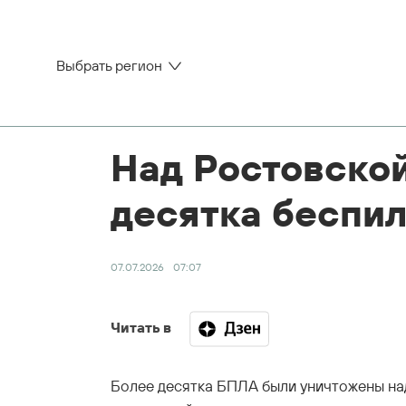
Выбрать регион
Над Ростовско
десятка беспи
07.07.2026
07:07
Читать в
Более десятка БПЛА были уничтожены на