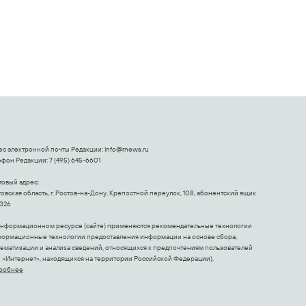
ес электронной почты Редакции:
Info@rnews.ru
фон Редакции: 7 (495) 645-6601
товый адрес:
овская область, г. Ростов-на-Дону, Крепостной переулок, 108, абонентский ящик
326
информационном ресурсе (сайте) применяются рекомендательные технологии
формационные технологии предоставления информации на основе сбора,
тематизации и анализа сведений, относящихся к предпочтениям пользователей
и «Интернет», находящихся на территории Российской Федерации).
робнее