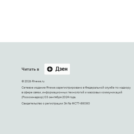
Читать в
© 2026 Rnews.ru
Сетевое издание Rnews зарегистрировано в Федеральной службе по надзору
в сфере связи, информационных технологий и массовых коммуникаций
(Роскомнадзор) 03 сентября 2024 года.
Свидетельство о регистрации Эл № ФС77-88080