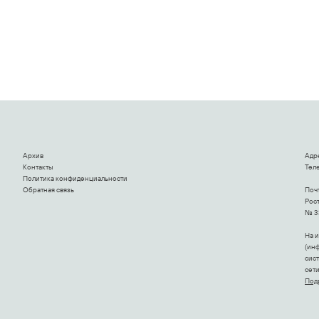
Архив
Адр
Контакты
Теле
Политика конфиденциальности
Обратная связь
Поч
Рост
№ 3
На 
(ин
сис
сет
Под