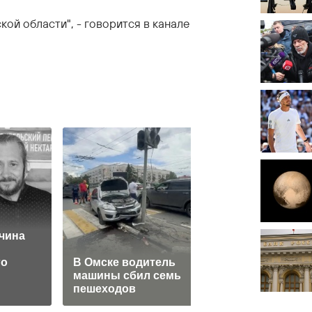
ой области", - говорится в канале
чина
Литва готова
отдать миллион
го
В Омске водитель
чтобы не
машины сбил семь
принимать
пешеходов
мигрантов