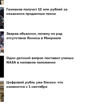
Газманов получит 12 млн рублей за
незаконно проданные песни
Зверев объяснил, почему не рад
отсутствию Янника в Монреале
Один детский вопрос поставил ученых
NASA в неловкое положение
Цифровой рубль уже близко: что
изменится с 1 сентября
ы,
Во Франции ввели
запрет на один вид
Тотальный блэкаут
телефонных
в Грузии - детали
звонков