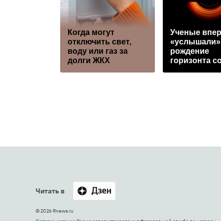
Когда могут
Ученые впе
отключить свет,
«услышали»
воду или газ за
рождение
долги ЖКХ
горизонта с
Читать в
© 2026 Rnews.ru