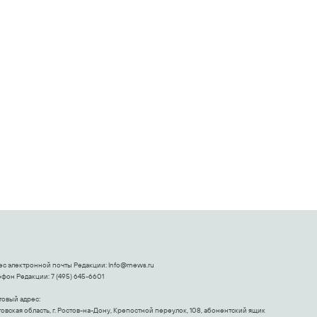
Стала известна
Стив Бушеми
средняя пенсия по
отправится в мир
старости в России
Far Cry
ес электронной почты Редакции:
Info@rnews.ru
фон Редакции: 7 (495) 645-6601
товый адрес:
овская область, г. Ростов-на-Дону, Крепостной переулок, 108, абонентский ящик