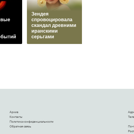
Зендея
В Польше
рвые
спровоцировала
предупредили о
скандал древними
риске разрыва
иранскими
отношений с
обытий
серьгами
Россией
Архив
Адр
Контакты
Теле
Политика конфиденциальности
Обратная связь
Поч
Рост